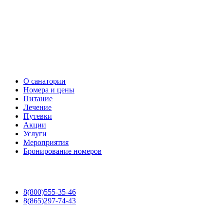
О санатории
Номера и цены
Питание
Лечение
Путевки
Акции
Услуги
Мероприятия
Бронирование номеров
8(800)555-35-46
8(865)297-74-43