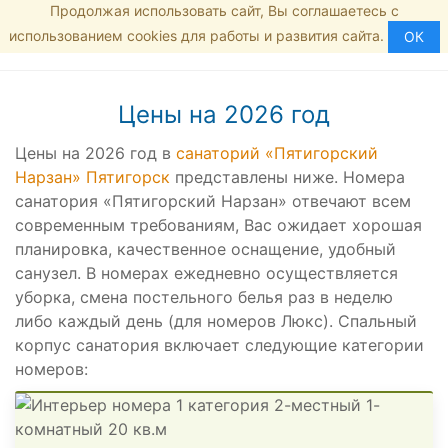
Продолжая использовать сайт, Вы соглашаетесь с
Главная страница
8 (800) 555-35-46
МЕНЮ
использованием cookies для работы и развития сайта.
Номера и цены
ОК
Цены на 2026 год
Цены на 2026 год в
санаторий «Пятигорский
Нарзан» Пятигорск
представлены ниже. Номера
санатория «Пятигорский Нарзан» отвечают всем
современным требованиям, Вас ожидает хорошая
планировка, качественное оснащение, удобный
санузел. В номерах ежедневно осуществляется
уборка, смена постельного белья раз в неделю
либо каждый день (для номеров Люкс). Спальный
корпус санатория включает следующие категории
номеров: