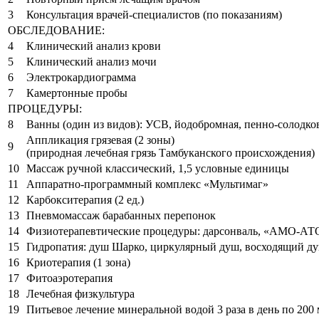
3
Консультация врачей-специалистов (по показаниям)
ОБСЛЕДОВАНИЕ:
4
Клинический анализ крови
5
Клинический анализ мочи
6
Электрокардиограмма
7
Камертонные пробы
ПРОЦЕДУРЫ:
8
Ванны (один из видов): УСВ, йодобромная, пенно-солодко
Аппликация грязевая (2 зоны)
9
(природная лечебная грязь Тамбуканского происхождения)
10
Массаж ручной классический, 1,5 условные единицы
11
Аппаратно-программный комплекс «Мультимаг»
12
Карбокситерапия (2 ед.)
13
Пневмомассаж барабанных перепонок
14
Физиотерапевтические процедуры: дарсонваль, «АМО-АТО
15
Гидропатия: душ Шарко, циркулярный душ, восходящий душ
16
Криотерапия (1 зона)
17
Фитоаэротерапия
18
Лечебная физкультура
19
Питьевое лечение минеральной водой 3 раза в день по 200