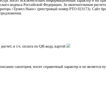
ресурс носит исключительно информационный характер и ни при 
ского кодекса Российской Федерации. За окончательным расчет
атора «Трэвел Ньюс» (реестровый номер РТО 023173). Сайт бр
предложения.
асчет, в т.ч. оплата по QR-коду, картой
описание санатория, носит справочный характер и не является п