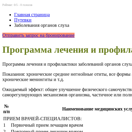
Рейтинг:
0
/5 -
0
голосов
Главная страница
Путевки
Заболевания органов слуха
Отправить запрос на бронирование
Программа лечения и профила
Программа лечения и профилактики заболеваний органов слух
Показания:
хронические средние негнойные отиты, все формы а
хронические менингиты и т.д.
Ожидаемый эффект:
общее улучшение физического самочувстви
саморегулирующих механизмов организма, частичное или полно
№
Наименование медицинских усл
п/п
ПРИЕМ ВРАЧЕЙ-СПЕЦИАЛИСТОВ:
1
Первичный прием лечащим врачом
2
Повторный прием лечащим врачом