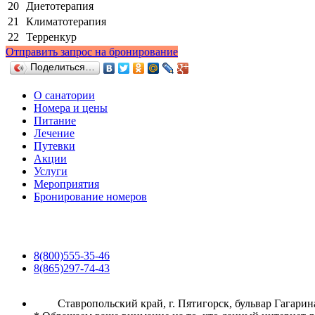
20
Диетотерапия
21
Климатотерапия
22
Терренкур
Отправить запрос на бронирование
Поделиться…
О санатории
Номера и цены
Питание
Лечение
Путевки
Акции
Услуги
Мероприятия
Бронирование номеров
8(800)555-35-46
8(865)297-74-43
Ставропольский край, г. Пятигорск, бульвар Гагарина