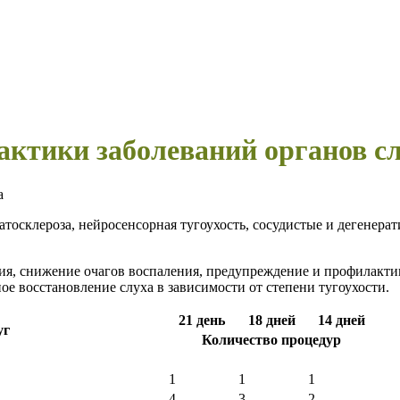
ктики заболеваний органов с
а
тосклероза, нейросенсорная тугоухость, сосудистые и дегенерат
я, снижение очагов воспаления, предупреждение и профилактик
е восстановление слуха в зависимости от степени тугоухости.
21 день
18 дней
14 дней
уг
Количество процедур
1
1
1
4
3
2